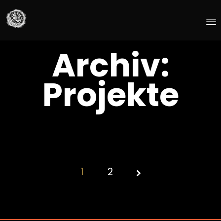
Skip
Archiv:
to
content
Projekte
1
Page
2
1 of
2